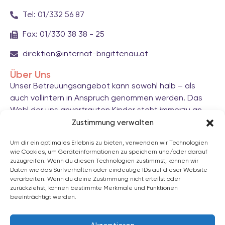
Tel: 01/332 56 87
Fax: 01/330 38 38 - 25
direktion@internat-brigittenau.at
Über Uns
Unser Betreuungsangebot kann sowohl halb – als
auch vollintern in Anspruch genommen werden. Das
Wohl der uns anvertrauten Kinder steht immerzu an
oberster Stelle, indem Familien dauerhaft im Alltag
Zustimmung verwalten
entlastet werden.
Um dir ein optimales Erlebnis zu bieten, verwenden wir Technologien
wie Cookies, um Geräteinformationen zu speichern und/oder darauf
Wir bieten außerdem eine gezielte Lern- und
zuzugreifen. Wenn du diesen Technologien zustimmst, können wir
Freizeitbetreuung an und unterstützen Schüler:innen
Daten wie das Surfverhalten oder eindeutige IDs auf dieser Website
individuell bei der Erledigung der schulischen
verarbeiten. Wenn du deine Zustimmung nicht erteilst oder
zurückziehst, können bestimmte Merkmale und Funktionen
Aufgaben. Die Förderung von Selbstständigkeit und
beeinträchtigt werden.
sozialer Kompetenz der Kinder sind uns besondere
Anliegen, die von engagierten Pädagog:innen