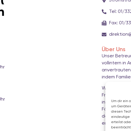
Stromstra
Tel: 01/33
Fax: 01/33
ahren –
direktion
Über Uns
Unser Betreu
vollintern i
Uhr
anvertrauten 
indem Familie
Wir bieten a
Freizeitbetre
Uhr
Um dir ein 
individuell b
um Gerätei
Förderung vo
diesen Tech
der Kinder si
eindeutige 
erteilst od
engagierten 
beeinträcht