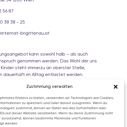
ße 34 1200 Wien
2 56 87
0 38 38 - 25
@internat-brigittenau.at
ungsangebot kann sowohl halb – als auch
n Anspruch genommen werden. Das Wohl der uns
Kinder steht immerzu an oberster Stelle,
n dauerhaft im Alltag entlastet werden.
ußerdem eine gezielte Lern- und
Zustimmung verwalten
uung an und unterstützen Schüler:innen
optimales Erlebnis zu bieten, verwenden wir Technologien wie Cookies,
ei der Erledigung der schulischen Aufgaben. Die
nformationen zu speichern und/oder darauf zuzugreifen. Wenn du
n Selbstständigkeit und sozialer Kompetenz
nologien zustimmst, können wir Daten wie das Surfverhalten oder
nd uns besondere Anliegen, die von
IDs auf dieser Website verarbeiten. Wenn du deine Zustimmung nicht
er zurückziehst, können bestimmte Merkmale und Funktionen
Pädagog:innen angeleitet werden.
igt werden.